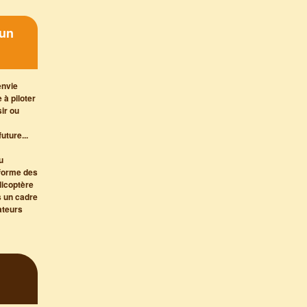
 un
envie
 à piloter
sir ou
uture...
u
 forme des
licoptère
s un cadre
ateurs