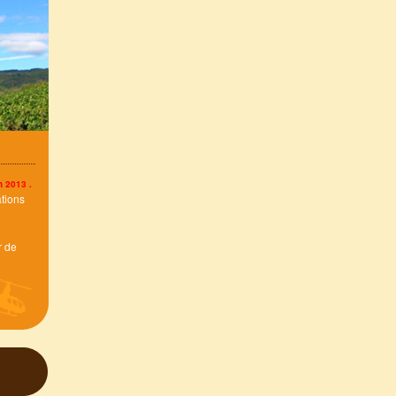
n 2013 .
ations
r de