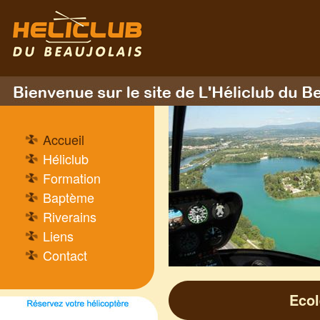
B
i
Accueil
e
Héliclub
n
Formation
Baptème
v
Riverains
e
Liens
Contact
n
u
Ecol