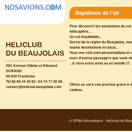
e
Baptêmes de l’air
s
u
Pour découvrir les sensations du vol
hélicoptère...
Un vol inoubliable...
r
Survol de la région du Beaujolais, tou
toutes destinations en local...
l
Tous nos vols sont personnalisés et 
avec d'autres passagers que vous n
e
...A vivre entre amis ou en famille !!!
494 Avenue Odette et Edouard
DURAND
s
69 620 Frontenas
Tél 06 88 44 40 82 / 04 74 71 80 88
Offrez un vol à vos proches grâce à 
contact@heliclub-beaujolais.com
i
cadeau .
t
e
©
SPMs Informatique
- Héliclub du Bea
d