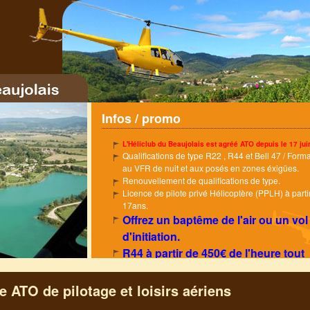
Aller
au
contenu
principal
Infos / promo
L'Héliclub du Beaujolais est agréé ATO depuis le 17 jui
Qualifications de type R22 , R44 et Bell 47 / Form
au VFR de nuit et aux posés en zones éxigües.
Renouvellement de qualifications de type.
Licence de pilote privé Hélicoptère (PPLH) à parti
17ans.
Offrez un baptême de l'air ou un vol
d'initiation.
R44 à partir de 450€ de l'heure tout
compris
e ATO de pilotage et loisirs aériens