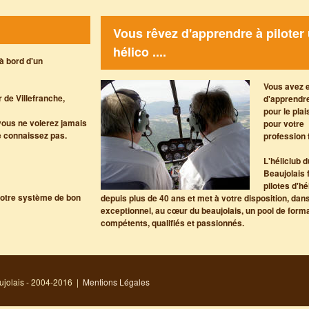
Vous rêvez d'apprendre à piloter
hélico ....
 à bord d'un
Vous avez 
r de Villefranche,
d'apprendre
pour le plai
vous ne volerez jamais
pour votre
e connaissez pas.
profession f
L'héliclub d
Beaujolais
pilotes d'hé
notre système de bon
depuis plus de 40 ans et met à votre disposition, dan
exceptionnel, au cœur du beaujolais, un pool de form
compétents, qualifiés et passionnés.
ujolais - 2004-2016 |
Mentions Légales